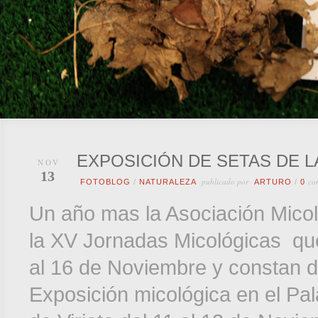
EXPOSICIÓN DE SETAS DE 
NOV
13
publicado por
co
FOTOBLOG
/
NATURALEZA
ARTURO
/
0
Un año mas la Asociación Mico
la XV Jornadas Micológicas qu
al 16 de Noviembre y constan de
Exposición micológica en el Pal