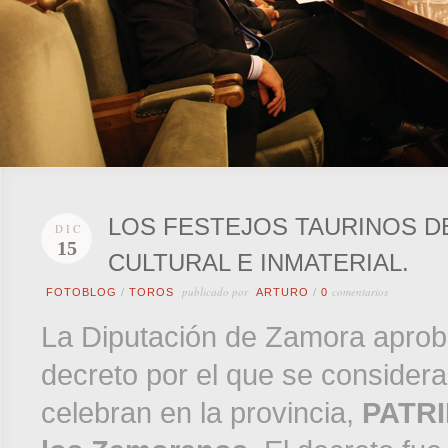
LOS FESTEJOS TAURINOS D
DIC
15
CULTURAL E INMATERIAL.
publicado por
comentarios
FOTOBLOG
/
TOROS
ARTURO
/
0
La Diputación de Zamora aprobó
decreto por el que se considera
celebran en la provincia,
PATR