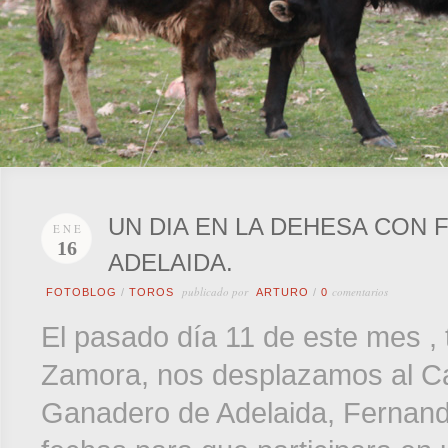
UN DIA EN LA DEHESA CON
ENE
16
ADELAIDA.
publicado por
comentarios
FOTOBLOG
/
TOROS
ARTURO
/
0
El pasado día 11 de este mes ,
Zamora, nos desplazamos al Ca
Ganadero de Adelaida, Fernand