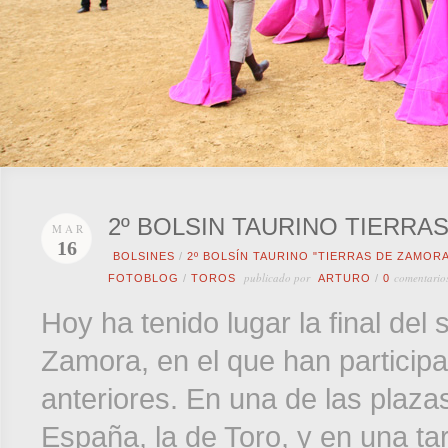
2º BOLSIN TAURINO TIERRA
MAR
16
BOLSINES
/
2º BOLSÍN TAURINO "TIERRAS DE ZAMORA
publicado por
comentario
FOTOBLOG
/
TOROS
ARTURO
/
0
Hoy ha tenido lugar la final del
Zamora, en el que han participa
anteriores. En una de las plaz
España, la de Toro, y en una t