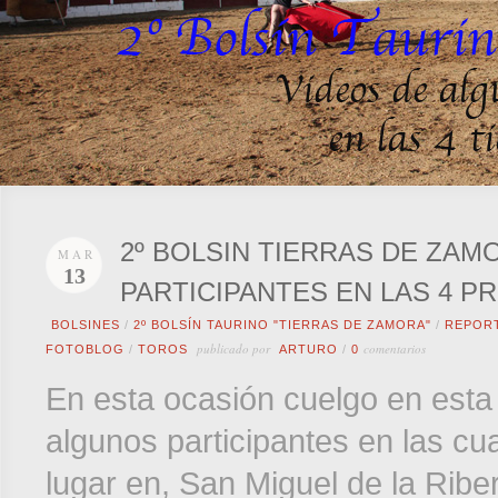
2º BOLSIN TIERRAS DE ZAM
MAR
13
PARTICIPANTES EN LAS 4 P
BOLSINES
/
2º BOLSÍN TAURINO "TIERRAS DE ZAMORA"
/
REPOR
publicado por
comentarios
FOTOBLOG
/
TOROS
ARTURO
/
0
En esta ocasión cuelgo en esta
algunos participantes en las cu
lugar en, San Miguel de la Rib