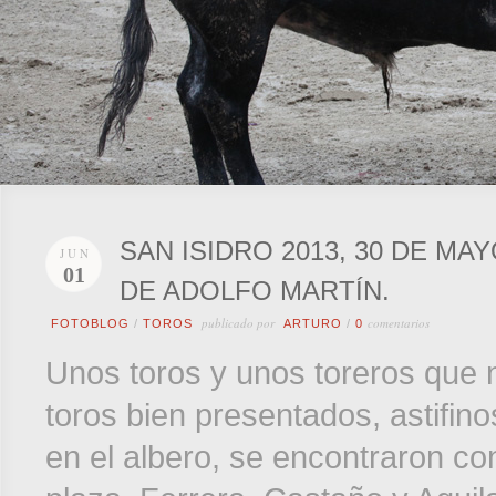
SAN ISIDRO 2013, 30 DE MA
JUN
01
DE ADOLFO MARTÍN.
publicado por
comentarios
FOTOBLOG
/
TOROS
ARTURO
/
0
Unos toros y unos toreros que n
toros bien presentados, astifin
en el albero, se encontraron con