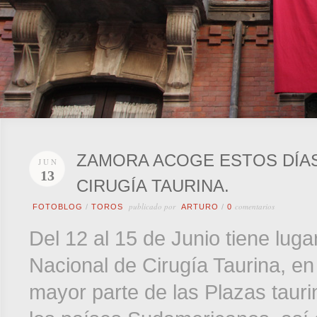
ZAMORA ACOGE ESTOS DÍAS
JUN
13
CIRUGÍA TAURINA.
publicado por
comentarios
FOTOBLOG
/
TOROS
ARTURO
/
0
Del 12 al 15 de Junio tiene lu
Nacional de Cirugía Taurina, en 
mayor parte de las Plazas tauri