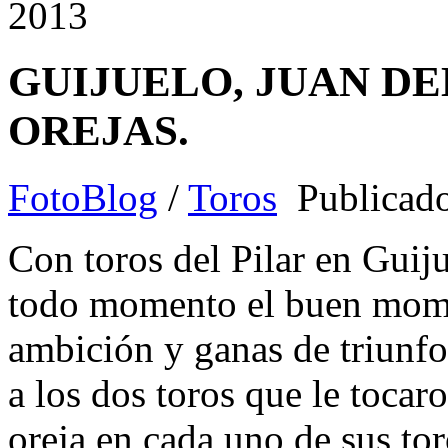
2013
GUIJUELO, JUAN DE
OREJAS.
FotoBlog
/
Toros
Publicad
Con toros del Pilar en Guij
todo momento el buen momen
ambición y ganas de triunfo
a los dos toros que le tocaro
oreja en cada uno de sus t