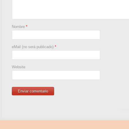
Nombre
*
eMail (no será publicado)
*
Website