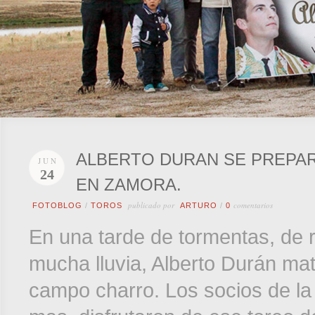
ALBERTO DURAN SE PREPARA
JUN
24
EN ZAMORA.
publicado por
comentarios
FOTOBLOG
/
TOROS
ARTURO
/
0
En una tarde de tormentas, de 
mucha lluvia, Alberto Durán mat
campo charro. Los socios de la