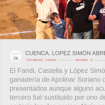
CUENCA. LOPEZ SIMÓN ABR
AGO
26
publicado por
comentari
FOTOBLOG
/
TOROS
ARTURO
/
0
El Fandi, Castella y López Simó
ganadería de Apolinar Soriano 
presentados aunque alguno acu
tercero fué sustituido por uno 