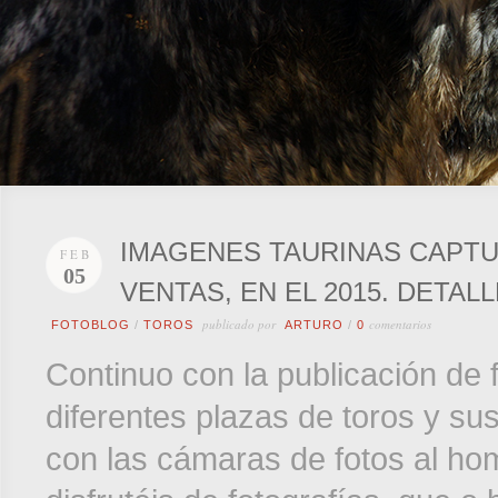
IMAGENES TAURINAS CAPTU
FEB
05
VENTAS, EN EL 2015. DETALL
publicado por
comentarios
FOTOBLOG
/
TOROS
ARTURO
/
0
Continuo con la publicación de 
diferentes plazas de toros y sus
con las cámaras de fotos al ho