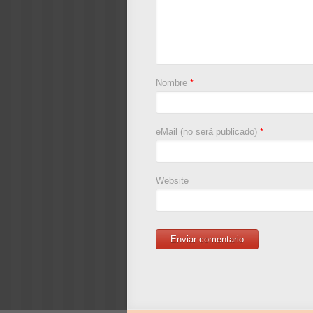
Nombre
*
eMail (no será publicado)
*
Website