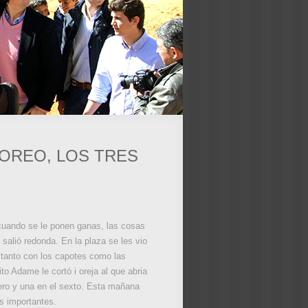
TOREO, LOS TRES
 cuando se le ponen ganas, las cosas
salió redonda. En la plaza se les vio
 tanto con los capotes como las
to Adame le cortó i oreja al que abria
cero y una en el sexto. Esta mañana
s importantes.