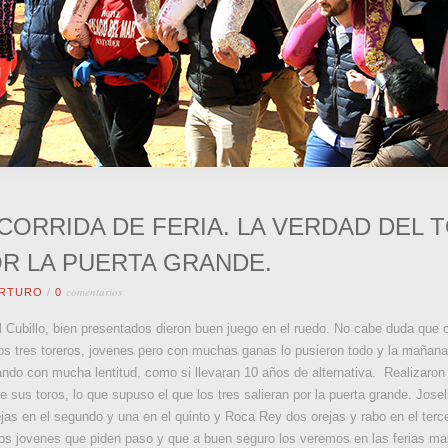
 CORRIDA DE FERIA. LA VERDAD DEL 
R LA PUERTA GRANDE.
comentarios
RTURO
/
0
l Cubillo, bien presentados dieron buen juego en el ruedo. No cabe duda que
s tres toreros, jovenes pero con muchas ganas lo pusieron todo y la mañana 
do con mucha lentitud, como si llevaran 10 años de alternativa. Realizaron
sus toros, lo que supuso el que los tres salieran por la puerta grande. Joseli
ejas en el segundo y una en el quinto y Roca Rey dos orejas y rabo en el ter
eros jovenes que piden paso y que a buen seguro los veremos en las ferias ma