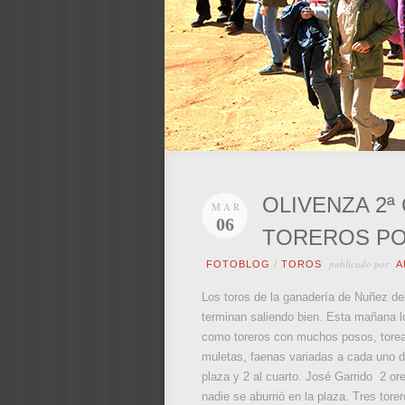
OLIVENZA 2ª
MAR
06
TOREROS PO
publicado por
FOTOBLOG
/
TOROS
A
Los toros de la ganadería de Nuñez de
terminan saliendo bien. Esta mañana lo
como toreros con muchos posos, torean
muletas, faenas variadas a cada uno de 
plaza y 2 al cuarto. José Garrido 2 or
nadie se aburrió en la plaza. Tres tor