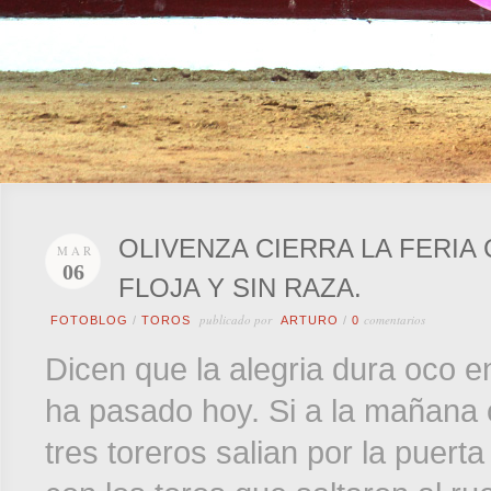
OLIVENZA CIERRA LA FERIA
MAR
06
FLOJA Y SIN RAZA.
publicado por
comentarios
FOTOBLOG
/
TOROS
ARTURO
/
0
Dicen que la alegria dura oco e
ha pasado hoy. Si a la mañana c
tres toreros salian por la puert