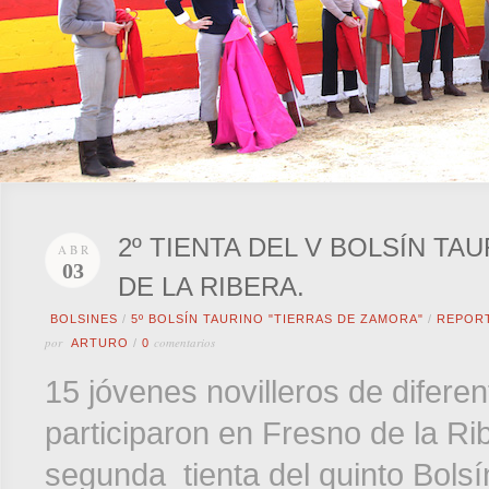
2º TIENTA DEL V BOLSÍN T
ABR
03
DE LA RIBERA.
BOLSINES
/
5º BOLSÍN TAURINO "TIERRAS DE ZAMORA"
/
REPOR
por
comentarios
ARTURO
/
0
15 jóvenes novilleros de difere
participaron en Fresno de la Ri
segunda tienta del quinto Bolsí