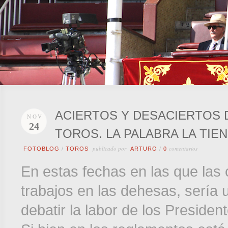
ACIERTOS Y DESACIERTOS 
NOV
24
TOROS. LA PALABRA LA TIE
publicado por
comentarios
FOTOBLOG
/
TOROS
ARTURO
/
0
En estas fechas en las que las 
trabajos en las dehesas, sería
debatir la labor de los Presiden