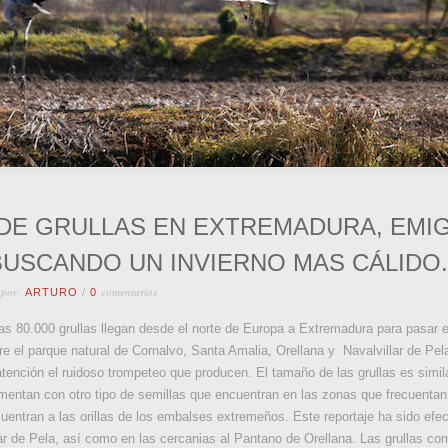
 DE GRULLAS EN EXTREMADURA, EMI
USCANDO UN INVIERNO MAS CÁLIDO.
 por
comentarios
ARTURO
/
0
as 80.000 grullas llegan desde el norte de Europa a Extremadura para pasar 
 el parque natural de Cornalvo, Santa Amalia, Orellana y Navalvillar de Pel
tención el ruidoso trompeteo que producen. El tamaño de las grullas es simil
entan con otro tipo de semillas que encuentran en las zonas que frecuentan. Al
uentran a las orillas de los embalses extremeños. Este reportaje ha sido efe
r de Pela, así como en las cercanias al Pantano de Orellana. Las grullas com