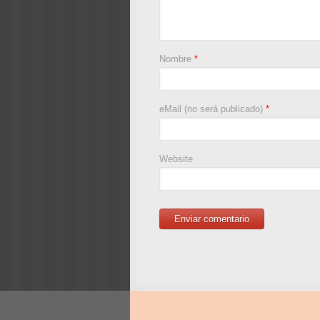
Nombre
*
eMail (no será publicado)
*
Website