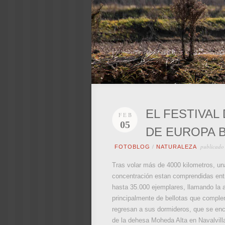
EL FESTIVAL
FEB
05
DE EUROPA B
publicado
FOTOBLOG
/
NATURALEZA
Tras volar más de 4000 kilometros, un
concentración estan comprendidas entre
hasta 35.000 ejemplares, llamando la a
principalmente de bellotas que complem
regresan a sus dormideros, que se enc
de la dehesa Moheda Alta en Navalvilla