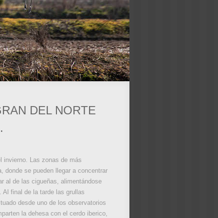
GRAN DEL NORTE
.
el invierno. Las zonas de más
a, donde se pueden llegar a concentrar
ar al de las cigueñas, alimentándose
 final de la tarde las grullas
ctuado desde uno de los observatorios
parten la dehesa con el cerdo iberico,