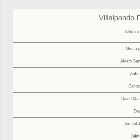
Villalpando
Alfonso
Alvaro d
Alvaro San
Anton
Carlo
David Mar
Dav
Ismael 
Jaim