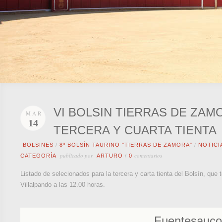
VI BOLSIN TIERRAS DE ZAM
MAR
14
TERCERA Y CUARTA TIENTA
BOLSINES
/
8º BOLSÍN TAURINO "TIERRAS DE ZAMORA"
/
NOTICI
publicado por
comentarios
CATEGORÍA
ARTURO
/
0
Listado de selecionados para la tercera y carta tienta del Bolsín, qu
Villalpando a las 12.00 horas.
Fuentesauco