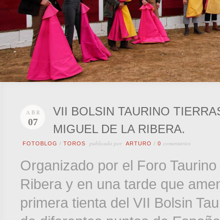
VII BOLSIN TAURINO TIERR
ABR
07
MIGUEL DE LA RIBERA.
publicado por
comentarios
FOTOBLOG
/
TOROS
ARTURO
/
0
Organizado por el Foro Taurino
Ribera y en una tarde que amen
primera tienta del VII Bolsin Ta