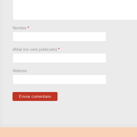
Nombre
*
eMail (no será publicado)
*
Website