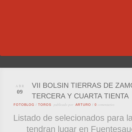
VII BOLSIN TIERRAS DE ZA
ABR
09
TERCERA Y CUARTA TIENTA
publicado por
comentarios
FOTOBLOG
/
TOROS
ARTURO
/
0
Listado de selecionados para la 
tendran lugar en Fuentesauc