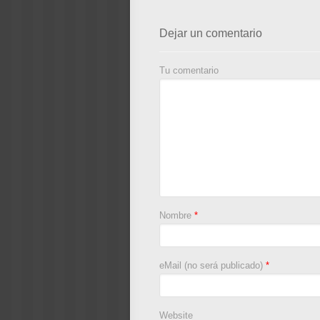
Dejar un comentario
Tu comentario
Nombre
*
eMail (no será publicado)
*
Website