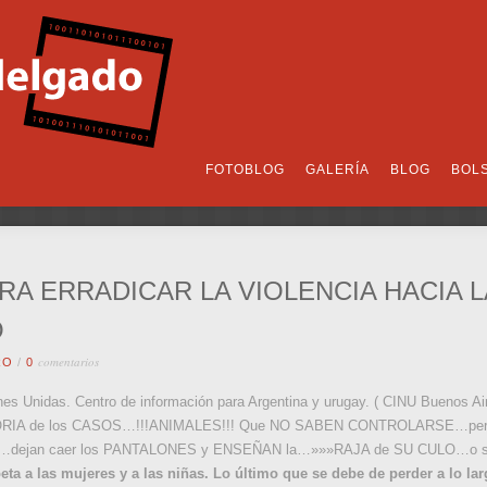
FOTOBLOG
GALERÍA
BLOG
BOL
A ERRADICAR LA VIOLENCIA HACIA 
O
comentarios
RO
/
0
ciones Unidas. Centro de información para Argentina y urugay. ( CINU B
IA de los CASOS…!!!ANIMALES!!! Que NO SABEN CONTROLARSE…pe
n caer los PANTALONES y ENSEÑAN la…»»»RAJA de SU CULO…o se l
eta a las mujeres y a las niñas. Lo último que se debe de perder a lo lar