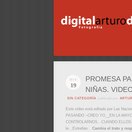
PROMESA PAR
DIC
19
NIÑAS. VIDE
publicado por
SIN CATEGORÍA
ARTU
Este video está editado por Las Na
PASANDO –CREO YO__EN LA MAYOR
CONTROLARNOS…CUANDO ELLOS…deja
le…Estrellan..
Cambia el trato y resp