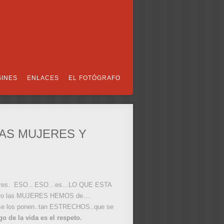
SINES
ENLACES
EL FOTÓGRAFO
LAS MUJERES Y
uenos Aires. ESO…ESO…es…LO QUE ESTA
ro las MUJERES HEMOS de…
os ponen..tan ESTRECHOS..que se
go de la vida es el respeto.