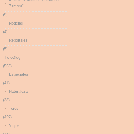
Zamora"
(9)
Noticias
(4)
Reportajes
(5)
FotoBlog
(553)
Especiales
(41)
Naturaleza
(38)
Toros
(459)
Viajes