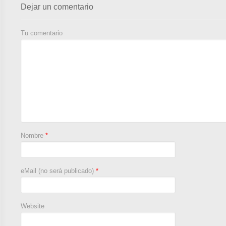
Dejar un comentario
Tu comentario
Nombre
*
eMail (no será publicado)
*
Website