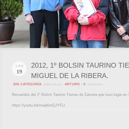
2012, 1º BOLSIN TAURINO 
ABR
19
MIGUEL DE LA RIBERA.
publicado por
comentarios
SIN CATEGORÍA
ARTURO
/
0
Recuerdos del 1º Bolsín Taurino Tierras de Zamora que tuvo lugar en 
https://youtu.be/mwp6mQJYFLI