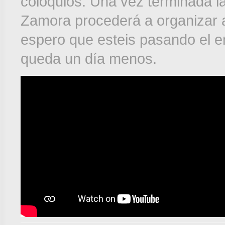
coloquios. Una vez terminada l
Zamora procederá a organizar a
espero que esteis pasando el en
queda un día menos.