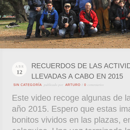
RECUERDOS DE LAS ACTIVI
ABR
12
LLEVADAS A CABO EN 2015
publicado por
comentarios
SIN CATEGORÍA
ARTURO
/
0
Este video recoge algunas de la
año 2015. Espero que estas i
bonitos vividos en las plazas, en