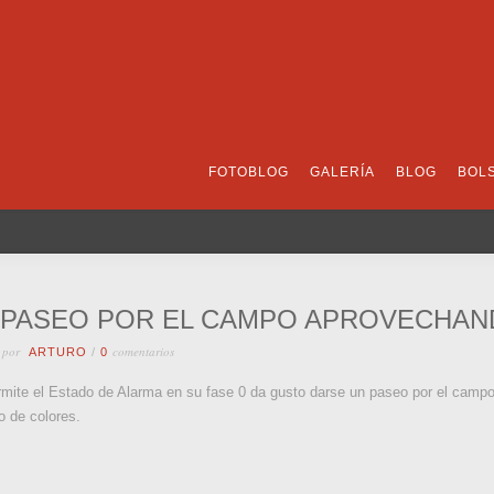
FOTOBLOG
GALERÍA
BLOG
BOL
 PASEO POR EL CAMPO APROVECHAND
 por
comentarios
ARTURO
/
0
mite el Estado de Alarma en su fase 0 da gusto darse un paseo por el campo
o de colores.