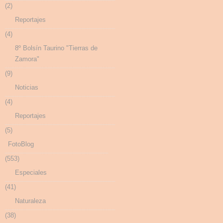
(2)
Reportajes
(4)
8º Bolsín Taurino "Tierras de
Zamora"
(9)
Noticias
(4)
Reportajes
(5)
FotoBlog
(553)
Especiales
(41)
Naturaleza
(38)