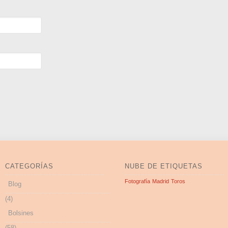
CATEGORÍAS
NUBE DE ETIQUETAS
Fotografía
Madrid
Toros
Blog
(4)
Bolsines
(58)