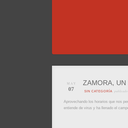
ZAMORA, UN
MAY
07
publicado
SIN CATEGORÍA
Aprovechando los horarios que nos per
entiende de virus y ha llenado el camp