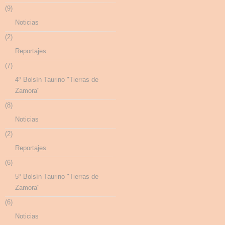
(9)
Noticias
(2)
Reportajes
(7)
4º Bolsín Taurino "Tierras de
Zamora"
(8)
Noticias
(2)
Reportajes
(6)
5º Bolsín Taurino "Tierras de
Zamora"
(6)
Noticias