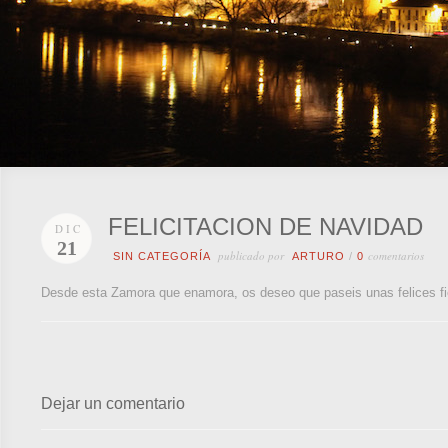
FELICITACION DE NAVIDAD
DIC
21
publicado por
comentarios
SIN CATEGORÍA
ARTURO
/
0
Desde esta Zamora que enamora, os deseo que paseis unas felices fi
Dejar un comentario