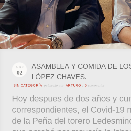
ASAMBLEA Y COMIDA DE LO
ABR
02
LÓPEZ CHAVES.
publicado por
comentarios
SIN CATEGORÍA
ARTURO
/
0
Hoy despues de dos años y cum
correspondientes, el Covid-19 
de la Peña del torero Ledesm