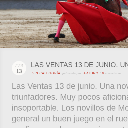
LAS VENTAS 13 DE JUNIO. 
JUN
13
publicado por
comentarios
SIN CATEGORÍA
ARTURO
/
0
Las Ventas 13 de junio. Una nov
triunfadores. Muy pocos aficio
insoportable. Los novillos de M
general un buen juego en el rue