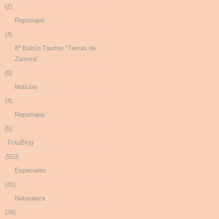
(2)
Reportajes
(4)
8º Bolsín Taurino "Tierras de
Zamora"
(9)
Noticias
(4)
Reportajes
(5)
FotoBlog
(553)
Especiales
(41)
Naturaleza
(38)