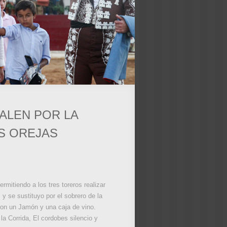
SALEN POR LA
S OREJAS
rmitiendo a los tres toreros realizar
 y se sustituyo por el sobrero de la
 con un Jamón y una caja de vino.
a Corrida, El cordobes silencio y