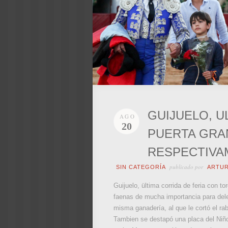
GUIJUELO, U
AGO
20
PUERTA GRA
RESPECTIVA
publicado por
SIN CATEGORÍA
ARTU
Guijuelo, ültima corrida de feria con t
faenas de mucha importancia para deleit
misma ganadería, al que le cortó el ra
Tambien se destapó una placa del Niño 