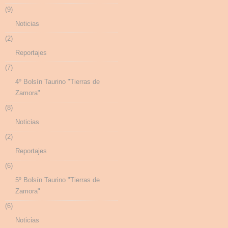
(9)
Noticias
(2)
Reportajes
(7)
4º Bolsín Taurino "Tierras de
Zamora"
(8)
Noticias
(2)
Reportajes
(6)
5º Bolsín Taurino "Tierras de
Zamora"
(6)
Noticias