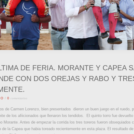
LTIMA DE FERIA. MORANTE Y CAPEA 
NDE CON DOS OREJAS Y RABO Y TRE
MENTE.
comentarios
RO
/
0
oros de Carmen Lorenzo, bien presentados dieron un buen juego en el ruedo, pe
e de los afiicionados que llenaron los tendidos. El quinto torro fue devuelto
bo Morante. Antes de empezar la corrida los tres toreros fueron obsequiados
de la Capea que habia toreado recientemente en esta plaza. El resultado de l