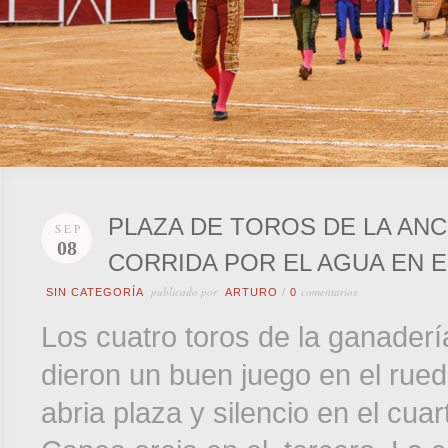
PLAZA DE TOROS DE LA ANC
SEP
08
CORRIDA POR EL AGUA EN E
publicado por
comentarios
SIN CATEGORÍA
ARTURO
/
0
Los cuatro toros de la ganader
dieron un buen juego en el rued
abria plaza y silencio en el cua