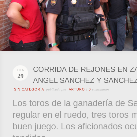
CORRIDA DE REJONES EN Z
JUN
29
ANGEL SANCHEZ Y SANCHEZ
publicado por
comentarios
SIN CATEGORÍA
ARTURO
/
0
Los toros de la ganadería de 
regular en el ruedo, tres toros
buen juego. Los aficionados oc