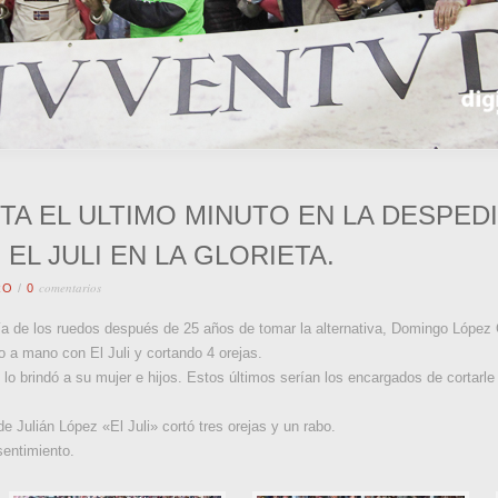
TA EL ULTIMO MINUTO EN LA DESPED
EL JULI EN LA GLORIETA.
comentarios
RO
/
0
a de los ruedos después de 25 años de tomar la alternativa, Domingo López 
 a mano con El Juli y cortando 4 orejas.
se lo brindó a su mujer e hijos. Estos últimos serían los encargados de cortarl
 Julián López «El Juli» cortó tres orejas y un rabo.
sentimiento.