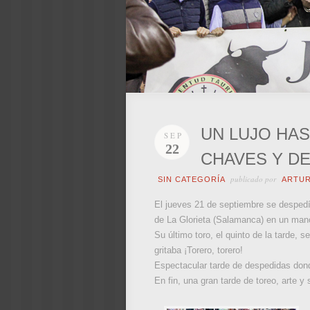
UN LUJO HAS
SEP
22
CHAVES Y DE 
publicado por
SIN CATEGORÍA
ARTU
El jueves 21 de septiembre se despedí
de La Glorieta (Salamanca) en un mano
Su último toro, el quinto de la tarde, 
gritaba ¡Torero, torero!
Espectacular tarde de despedidas donde
En fin, una gran tarde de toreo, arte y 