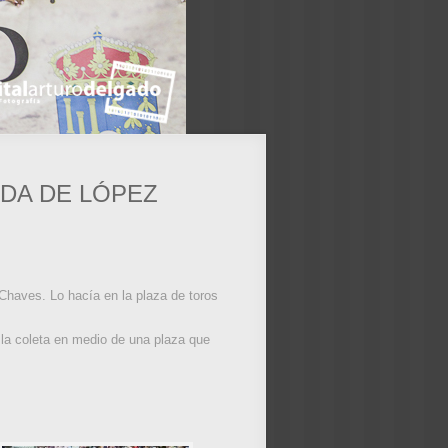
IDA DE LÓPEZ
Chaves. Lo hacía en la plaza de toros
e la coleta en medio de una plaza que