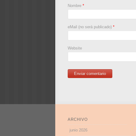
Nombre
*
eMail (no será publicado)
*
Website
ARCHIVO
junio 2026