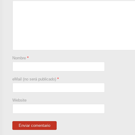
Nombre
*
eMail (no será publicado)
*
Website