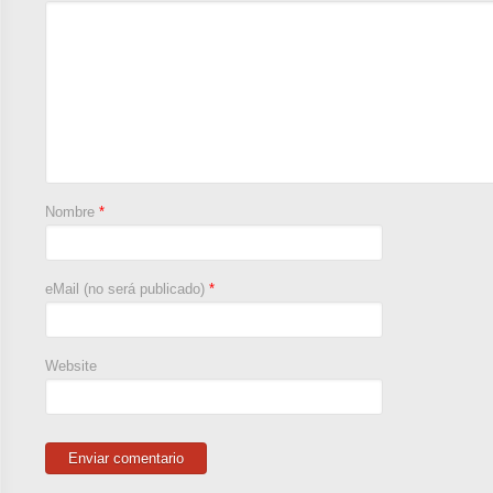
Nombre
*
eMail (no será publicado)
*
Website