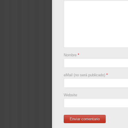
Nombre
*
eMail (no será publicado)
*
Website