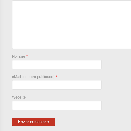
Nombre
*
eMail (no será publicado)
*
Website